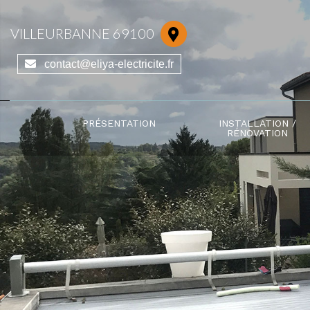
VILLEURBANNE 69100
contact@eliya-electricite.fr
PRÉSENTATION
INSTALLATION /
RÉNOVATION