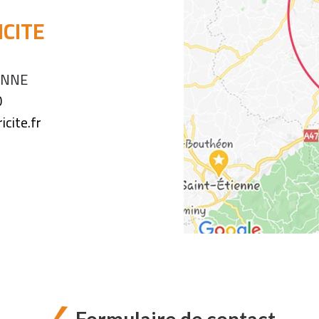
ICITE
ANNE
0
cite.fr