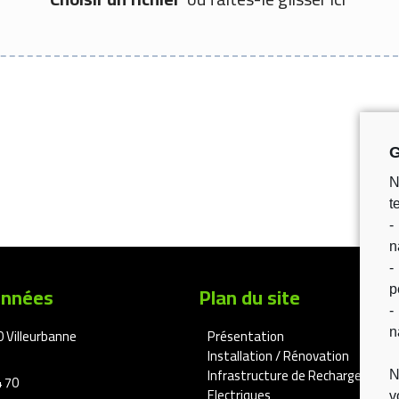
G
N
t
-
n
-
onnées
Plan du site
p
-
0 Villeurbanne
Présentation
n
Installation / Rénovation
Infrastructure de Recharge des V
N
4 70
Electriques
v