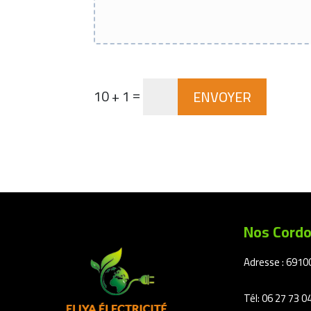
=
10 + 1
ENVOYER
Nos Cord
Adresse : 6910
Tél: 06 27 73 0